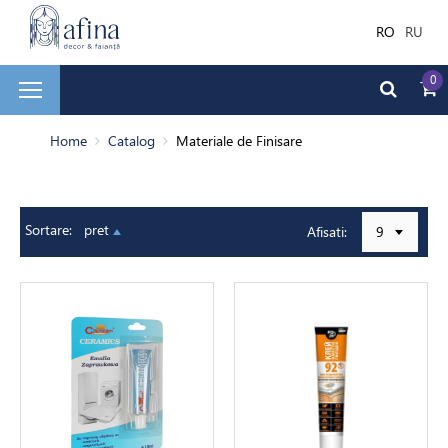
RO
RU
0
și faianță
Home
Catalog
Materiale de Finisare
ale de Finisare
Sortare:
pret
Afisati:
9
terior
ea decorativă
bilă