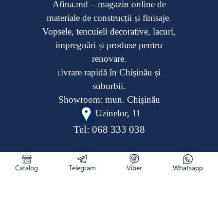
Afina.md – magazin online de
materiale de construcții și finisaje.
Vopsele, tencuieli decorative, lacuri,
impregnări și produse pentru
renovare.
ivrare rapidă în Chișinău și
L
suburbii.
Showroom: mun. Chișinău
Uzinelor, 11
Tel:
068 333 038
Catalog
Telegram
Viber
Whatsapp
CATALOG
RETURNAREA PRODUSULUI
CUM COMAND
NOUTĂȚI