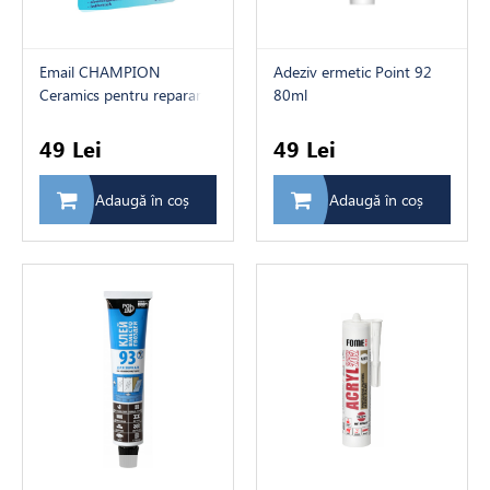
e pentru lemn
Email CHAMPION
Adeziv ermetic Point 92
Ceramics pentru reparare,
80ml
10ml
49 Lei
49 Lei
Adaugă în coș
Adaugă în coș
ți
ică
 de baie
e auxiliare
 interior