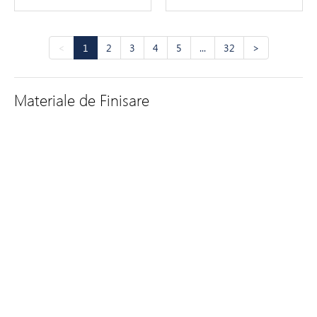
<
1
2
3
4
5
...
32
>
Materiale de Finisare