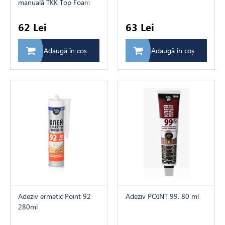
manuală TKK Top Foam
250 ml
62 Lei
63 Lei
Adaugă în coș
Adaugă în coș
Adeziv ermetic Point 92
Adeziv POINT 99, 80 ml
280ml