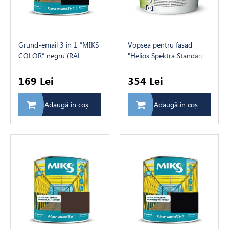
e pentru lemn
Grund-email 3 în 1 ”MIKS
Vopsea pentru fasad
COLOR” negru (RAL
"Helios Spektra Standard"
9005), 0,8 kg
5 2L
169 Lei
354 Lei
ți
Adaugă în coș
Adaugă în coș
ică
 de baie
e auxiliare
 interior