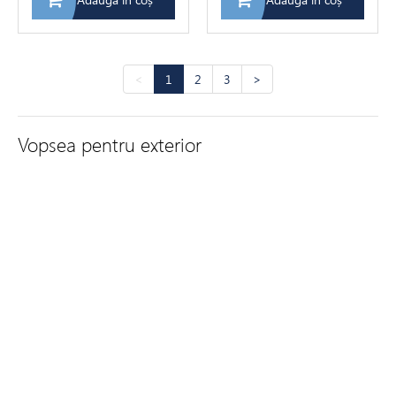
<
1
2
3
>
Vopsea pentru exterior