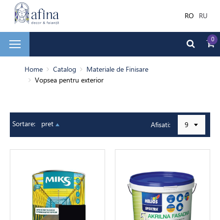
RO
RU
0
și faianță
Home
Catalog
Materiale de Finisare
Vopsea pentru exterior
ale de Finisare
Sortare:
pret
Afisati:
9
terior
ea decorativă
bilă