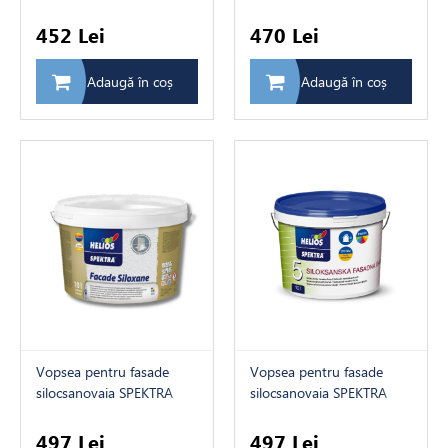
lemn Vinha (baza VC) 0,9L
0,9L
452 Lei
470 Lei
Adaugă în coș
Adaugă în coș
Vopsea pentru fasade
Vopsea pentru fasade
silocsanovaia SPEKTRA
silocsanovaia SPEKTRA
Baza1 (alba) 2L
Baza1 (alba) 2L
497 Lei
497 Lei