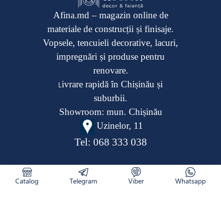
Afina.md – magazin online de
materiale de construcții și finisaje.
Vopsele, tencuieli decorative, lacuri,
impregnări și produse pentru
renovare.
ivrare rapidă în Chișinău și
L
suburbii.
Showroom: mun. Chișinău
Uzinelor, 11
Tel:
068 333 038
Catalog
Telegram
Viber
Whatsapp
CATALOG
RETURNAREA PRODUSULUI
CUM COMAND
NOUTĂȚI