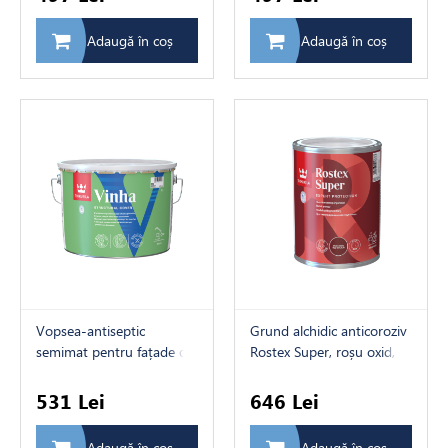
Adaugă în coș
Adaugă în coș
Vopsea-antiseptic
Grund alchidic anticoroziv
semimat pentru fațade din
Rostex Super, roșu oxid, 1
lemn Vinha (baza VVA)
L
0,9L
531 Lei
646 Lei
Adaugă în coș
Adaugă în coș