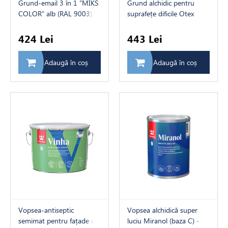
Grund-email 3 în 1 ”MIKS
Grund alchidic pentru
COLOR” alb (RAL 9003),
suprafețe dificile Otex
2,3 kg
Tikkurila Primer (baza C),
0.9 L
424 Lei
443 Lei
Adaugă în coș
Adaugă în coș
Vopsea-antiseptic
Vopsea alchidică super
semimat pentru fațade din
luciu Miranol (baza C) -