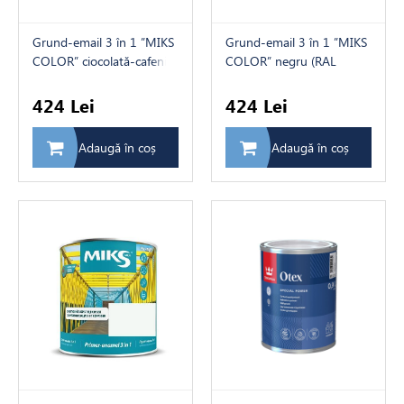
Grund-email 3 în 1 ”MIKS
Grund-email 3 în 1 ”MIKS
COLOR” ciocolată-cafeniu
COLOR” negru (RAL
(RAL 8017), 2,3 kg
9005), 2,3 kg
424 Lei
424 Lei
Adaugă în coș
Adaugă în coș