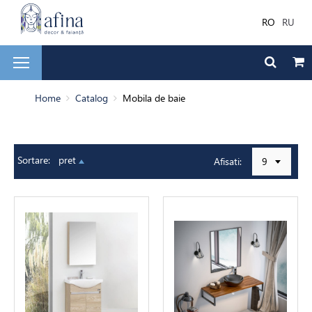
RO
RU
și faianță
Home
Catalog
Mobila de baie
ale de Finisare
Sortare:
pret
Afisati:
9
 de baie