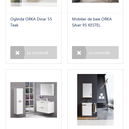
e auxiliare
Oglinda ORKA Dinar 55
Mobilier de baie ORKA
 interior
Teak
Silver 95 KESTEL
La comandă
La comandă