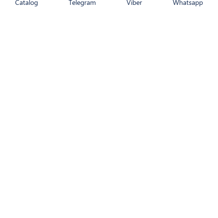
Catalog
Telegram
Viber
Whatsapp
CATALOG
RETURNAREA PRODUSULUI
CUM COMAND
NOUTĂȚI
LIVRARE
CONTACTE
DESPRE NOI
WhatsApp
Viber