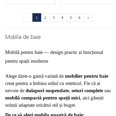
<
1
2
3
4
5
6
>
Mobila de baie
Mobilă pentru baie — design practic și funcțional
pentru spații moderne
Alege dintr-o gamă variată de
mobilier pentru baie
creat pentru a îmbina utilul cu esteticul. Fie că ai
nevoie de
dulapuri suspendate
,
seturi complete
sau
mobilă compactă pentru spații mici
, aici găsești
soluții adaptate oricărui stil și buget.
De ce să alegi mobila noastră de baie: