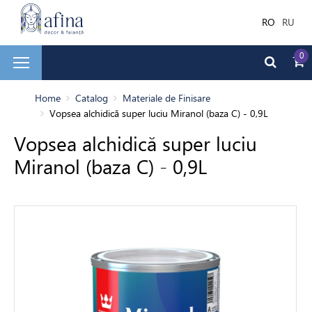
RO
RU
0
și faianță
Home
Catalog
Materiale de Finisare
Vopsea alchidică super luciu Miranol (baza C) - 0,9L
Vopsea alchidică super luciu
ale de Finisare
Miranol (baza C) - 0,9L
terior
ea decorativă
bilă