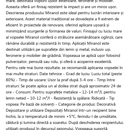
mare, destinată vopsirii ușilor exterioare, feronerie și mobilier.
Aceasta oferă un finisaj rezistent la impact și are un miros ușor.
Descrierea produsului Miranol este ideal pentru lucrări interioare și
exterioare. Acest material tradițional se dovedește a fi extrem de
eficient în proiectele de renovare, oferind aplicare ușoară și
minimizând scurgerile și formarea de valuri. Finisajul cu luciu mare
al vopselei Miranol conferă o strălucire asemănătoare oglinzii, care
rămâne durabilă și rezistentă în timp. Aplicații Miranol este
destinat utilizării pe suprafețe din lemn și metal, inclusiv uși,
feronerie și mobilier de grădină. Vopseaua se aplică ușor folosind
pulverizator, pensulă sau rolu, și oferă o acoperire excelentă.
Pentru cele mai bune rezultate, se recomandă aplicarea vopselei în
mai multe straturi. Date tehnice - Grad de luciu: Luciu total (peste
80%) - Timp de uscare: Usor la praf după 3-4 ore - Timp între
straturi: Se poate aplica un al doilea strat după aproximativ 24 de
ore - Consum: Pentru suprafețe metalice – 12-14 m²/l, pentru
lemn neted – 10-12 m²/l - Rezistență la spălare: Ridicată - Tip
vopsea: Pe bază de solvenți - Categorie de produs: Decorativă
Depozitare și utilizare Depozitați Miranol într-un recipient bine
închis, la o temperatură de minim +5°C, ferindu-l de umiditate,
căldură și lumina directă a soarelui. După deschiderea recipientului,
utilizați produsul în decursul sezonului. Vopseaua suportă