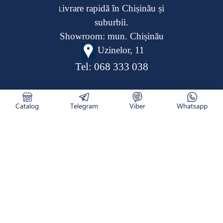
ivrare rapidă în Chișinău și
L
suburbii.
Showroom: mun. Chișinău
Uzinelor, 11
Tel:
068 333 038
Catalog
Telegram
Viber
Whatsapp
CATALOG
RETURNAREA PRODUSULUI
CUM COMAND
NOUTĂȚI
LIVRARE
CONTACTE
DESPRE NOI