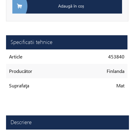
Adaugă în coș
Specificatii tehnice
Article
453840
Producător
Finlanda
Suprafaţa
Mat
Descriere