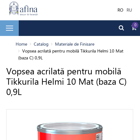
RO
RU
0
și faianță
Home
Catalog
Materiale de Finisare
Vopsea acrilată pentru mobilă Tikkurila Helmi 10 Mat
(baza C) 0,9L
ale de Finisare
Vopsea acrilată pentru mobilă
Tikkurila Helmi 10 Mat (baza C)
0,9L
terior
ea decorativă
bilă