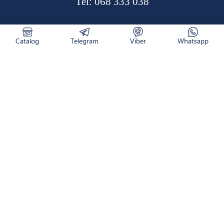
Tel:
068 333 038
Catalog
Telegram
Viber
Whatsapp
CATALOG
RETURNAREA PRODUSULUI
CUM COMAND
NOUTĂȚI
LIVRARE
CONTACTE
DESPRE NOI
WhatsApp
Viber